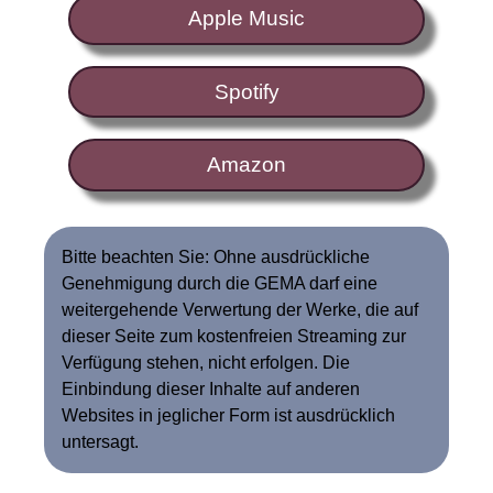
Apple Music
Spotify
Amazon
Bitte beachten Sie: Ohne ausdrückliche
Genehmigung durch die GEMA darf eine
weitergehende Verwertung der Werke, die auf
dieser Seite zum kostenfreien Streaming zur
Verfügung stehen, nicht erfolgen. Die
Einbindung dieser Inhalte auf anderen
Websites in jeglicher Form ist ausdrücklich
untersagt.